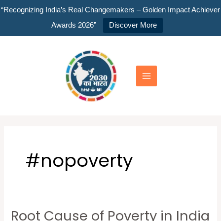
Skip
“Recognizing India’s Real Changemakers – Golden Impact Achiever
to
Awards 2026”
Discover More
content
Main
Menu
#nopoverty
Root Cause of Poverty in India
Root