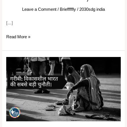
Cause
Leave a Comment
/
Briefffffly
/
2030sdg india
of
Poverty
[…]
in
India
Read More »
भारत
में
गरीबी:
विकासशील
भारत
की
सबसे
बड़ी
चुनौती